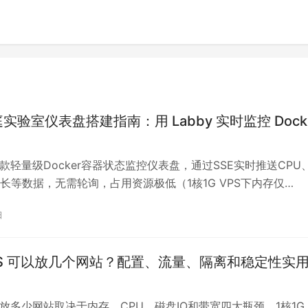
庭实验室仪表盘搭建指南：用 Labby 实时监控 Dock
是一款轻量级Docker容器状态监控仪表盘，通过SSE实时推送CPU
长等数据，无需轮询，占用资源极低（1核1G VPS下内存仅
，空闲CPU约0%）。部署需满足Docker 20.10+和Docker
日
e，核心步骤包括挂载只读的Docker socket、配置Nginx反向代
证书。实测1核1G配置性价比最高，能同时监控15个容器并流畅运
内存可应对5~8个容器，但2核2G更适合20个以上容器。
PS 可以放几个网站？配置、流量、隔离和稳定性实
能放多少网站取决于内存、CPU、磁盘IO和带宽四大瓶颈。1核1G