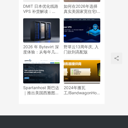
DMIT 日本优化线路
如何在2026年选择
VPS 补货解读：
真实美国家宽住宅IP
Premium 与 Tier1
VPS？验证方法与跨
系列怎么选？
境解锁教程
2026 年 Bytevirt 深
野草云13周年庆, 入
度体验：从每年几美
门款到高配版
元的 NAT，到可升
级的常规 VPS，谁
适合上车？
Spartanhost 斯巴达
2024年搬瓦
｜推出美国西雅图
工/BandwagonHost
CMIN2 VPS，起价
所有方案整理汇总
$24/月，配备AMD
Ryzen 7950X、三
网移动CMIN2和20G
防御。