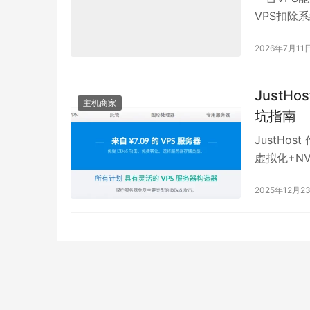
VPS扣除系
2G可放5
2026年7月11
心是使用Opc
MariaD
CDN。
JustH
主机商家
坑指南
JustHo
虚拟化+N
景。其核心
2025年12月2
房与IP切
保障资源隔
宽，长期满
可实现稳定
于边缘分发
性架构。