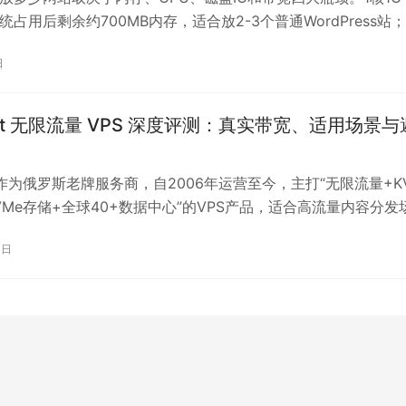
统占用后剩余约700MB内存，适合放2-3个普通WordPress站
-8个，4核4G可放10-15个（均假设日PV几千）。提高站点密度
日
ache+Redis+Nginx FastCGI缓存三件套、替换MySQL为
B、采用LEMP架构（Nginx替换Apache）以及将静态文件托管至
ost 无限流量 VPS 深度评测：真实带宽、适用场景与
st 作为俄罗斯老牌服务商，自2006年运营至今，主打“无限流量+K
VMe存储+全球40+数据中心”的VPS产品，适合高流量内容分发
优势在于300–500Mbps固定带宽、不计量流量及最多50次免
3日
换，有效支持视频、图片、软件下载站等大流量业务。采用KVM
离，性能适配中小型Web应用、数据库及爬虫任务。虽非独享
载可能触发公平使用策略限速，但合理控制负载并结合多节点分
运行。适合预算有限的个人站长、独立开发者及跨国SaaS团队
、测试环境与多区域部署，搭配ColoCrossing等高SLA后端构