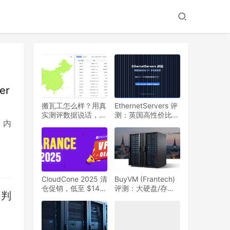
er
搬瓦工怎么样？用真
EthernetServers 评
实测评数据说话，到
测：英国高性价比
、内
底值不值得买
VPS、多机房与建站
实测，是否值得入
手？
理及
行；
CloudCone 2025 清
BuyVM (Frantech)
仓促销，低至 $14/
评测：大硬盘/存储
用判
年
块、卢森堡与高性价
比实测，是否值得入
手？