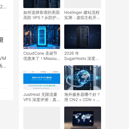
；2核
如何选择靠谱的美国
Hostinger 建站流程
的核
高防 VPS？从防护
实测：虚拟主机开
容量到线路质量一文
站、机房选择与
讲透
VPS 用户该不该考
虑？
避
CloudCone 圣诞节
2026 年
VM
优惠来了！Missouri
SugarHosts 深度体
机房 $13.59 起
验：从虚拟主机到
场
【2025】
VPS、套餐到适用场
费机
景全解析
架构
带
JustHost 无限流量
海外服务器哪个好？
流
VPS 深度评测：真
用 CN2 + CDN + 双
，用
实带宽、适用场景与
向带宽把国内访问真
避坑指南
正拉满
建弹