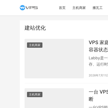
首页
主机商家
搬瓦工
建站优化
VPS 家
主机商家
容器状态
Labby
存、运行时
50~80MB
2026年7月11
Compos
HTTPS
512MB
一台 V
主机商家
断
一台VPS