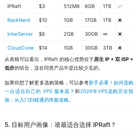
IPRaft
$3
512MB
8GB
1TB
✅
RackNerd
$10
1GB
17GB
1TB
❌
InterServer
$6
2GB
30GB
∞
❌
CloudCone
$14
1GB
30GB
3TB
❌
从表格可以看出，IPRaft 的核心优势在于
原生 IP + 双 ISP +
低价
的组合，这在同类产品中是比较少见的。
如果你想了解更多选购策略，可以参考
新手必看！如何选购
一台适合自己的 VPS 服务器？
和
2026年VPS选购完全指
南：从入门到精通的终极攻略
。
5. 目标用户画像：谁最适合选择 IPRaft？