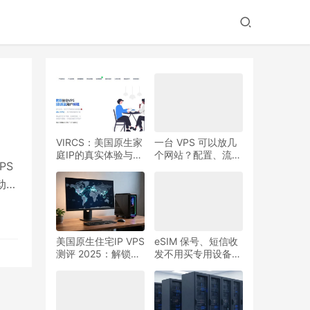
VIRCS：美国原生家
一台 VPS 可以放几
庭IP的真实体验与核
个网站？配置、流
PS
心优势
量、隔离和稳定性实
用判断
动套
核
高于
美国原生住宅IP VPS
eSIM 保号、短信收
测评 2025：解锁
发不用买专用设备：
应
Netflix / ChatGPT
大疆 4G 模块改
首选（丽萨住宅主机
EC25 + Mac UTM
& Vircs 深度解析）
部署 VoHive 实操指
南