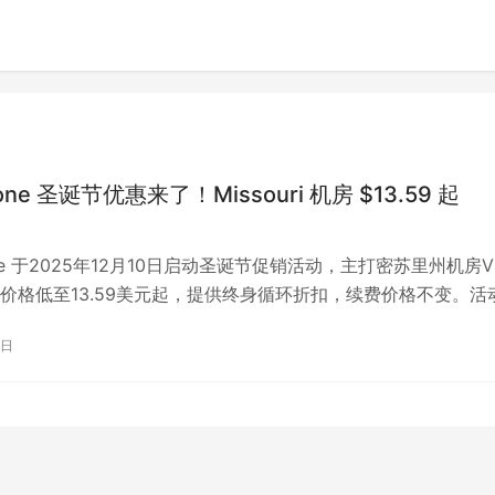
one 圣诞节优惠来了！Missouri 机房 $13.59 起
】
one 于2025年12月10日启动圣诞节促销活动，主打密苏里州机房V
价格低至13.59美元起，提供终身循环折扣，续费价格不变。活
el CPU、纯SSD存储及RAID-10数据保护，配置覆盖1核1GB至10
0日
存，流量3.5TB至6.5TB，适合建站、学习Linux等用途。支持支付
Pal支付，界面友好且操作简便。密苏里机房性价比高，但延迟略
。所有VPS配备独立IPv4和3个IPv6地址，稳定性良好，售后响
限量供应，售完即止，建议尽早下单。