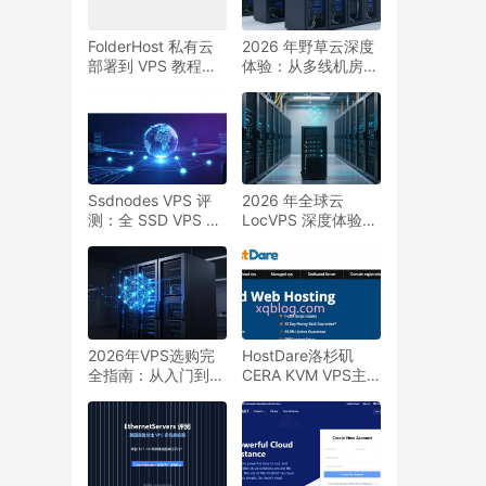
FolderHost 私有云
2026 年野草云深度
部署到 VPS 教程：
体验：从多线机房、
文件管理、协作权限
性能到长期可用性，
和长期运行建议
怎么选才不踩坑
Ssdnodes VPS 评
2026 年全球云
测：全 SSD VPS 真
LocVPS 深度体验：
能更稳更快？多机房
从套餐、机房到适用
与性价比路线实战解
场景全解析
析（2026）
2026年VPS选购完
HostDare洛杉矶
全指南：从入门到精
CERA KVM VPS主
通的终极攻略
机年付38美元起&洛
杉矶QN VPS主机年
付18美元起