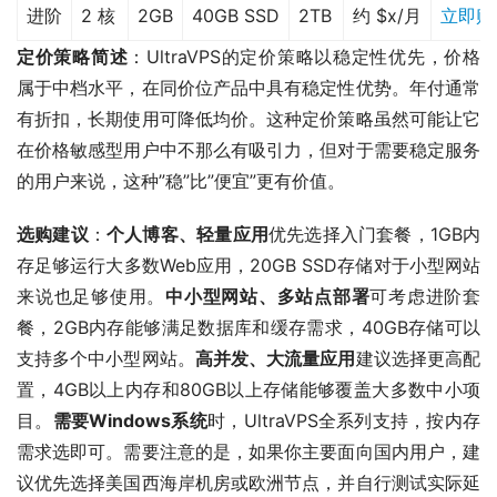
进阶
2 核
2GB
40GB SSD
2TB
约 $x/月
立即购
定价策略简述
：UltraVPS的定价策略以稳定性优先，价格
属于中档水平，在同价位产品中具有稳定性优势。年付通常
有折扣，长期使用可降低均价。这种定价策略虽然可能让它
在价格敏感型用户中不那么有吸引力，但对于需要稳定服务
的用户来说，这种”稳”比”便宜”更有价值。
选购建议
：
个人博客、轻量应用
优先选择入门套餐，1GB内
存足够运行大多数Web应用，20GB SSD存储对于小型网站
来说也足够使用。
中小型网站、多站点部署
可考虑进阶套
餐，2GB内存能够满足数据库和缓存需求，40GB存储可以
支持多个中小型网站。
高并发、大流量应用
建议选择更高配
置，4GB以上内存和80GB以上存储能够覆盖大多数中小项
目。
需要Windows系统
时，UltraVPS全系列支持，按内存
需求选即可。需要注意的是，如果你主要面向国内用户，建
议优先选择美国西海岸机房或欧洲节点，并自行测试实际延