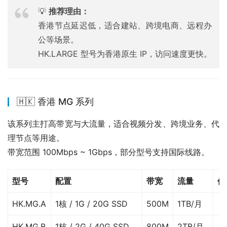
💡
推荐理由：
香港节点延迟低，适合建站、跨境电商、远程办
公等场景。
HK.LARGE 型号为香港原生 IP，访问速度更快。
🇭🇰 香港 MG 系列
该系列主打高带宽与大流量，适合视频分发、跨境业务、代
理节点等用途。
带宽范围 100Mbps ~ 1Gbps，部分型号支持国际线路。
型号
配置
带宽
流量
价
HK.MG.A
1核 / 1G / 20G SSD
500M
1TB/月
￥
HK.MG.B
1核 / 2G / 40G SSD
800M
2TB/月
￥