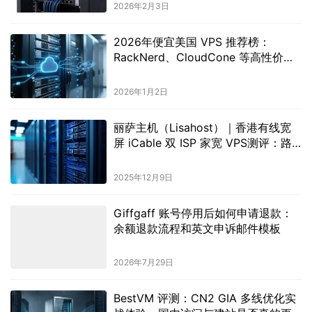
2026年2月3日
2026年便宜美国 VPS 推荐榜：
RackNerd、CloudCone 等高性价比
主机全解析
2026年1月2日
丽萨主机（Lisahost）｜香港有线宽
屏 iCable 双 ISP 家宽 VPS测评：路
由、延迟、速度、流媒体、性能全实
测
2025年12月9日
Giffgaff 账号停用后如何申请退款：
余额退款流程和英文申诉邮件模板
2026年7月29日
BestVM 评测：CN2 GIA 多线优化实