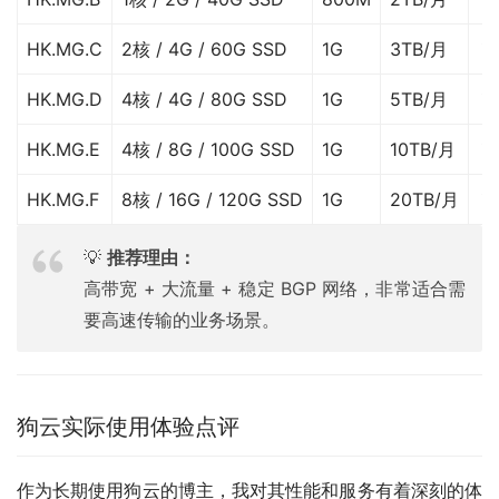
HK.MG.C
2核 / 4G / 60G SSD
1G
3TB/月
￥
HK.MG.D
4核 / 4G / 80G SSD
1G
5TB/月
￥
HK.MG.E
4核 / 8G / 100G SSD
1G
10TB/月
￥
HK.MG.F
8核 / 16G / 120G SSD
1G
20TB/月
￥
💡
推荐理由：
高带宽 + 大流量 + 稳定 BGP 网络，非常适合需
要高速传输的业务场景。
狗云实际使用体验点评
作为长期使用狗云的博主，我对其性能和服务有着深刻的体