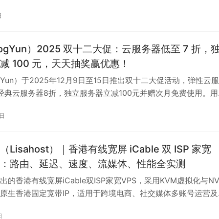
本较低但稳定性稍逊。选择时需明确自身需求：主要面向国内用
日
的项目应优先考虑CN2 GIA，而个人博客或低流量站点可选GT
化至关重要，联通与移动用户需确认商家是否提供AS9929或CM
实际选购应通过晚高峰时段的测试IP进行延迟、丢包率及路由验
ogYun）2025 双十二大促：云服务器低至 7 折，
“伪CN2”误导。此外，原生IP主要用于流媒体解锁等特定场景，
减 100 元，天天抽奖赢优惠！
额外付费。综合性价比、线路质量与服务保障，HostKVM、
gYun）于2025年12月9日至15日推出双十二大促活动，弹性云
t、丽萨主机等商家覆盖不同预算需求，而DMIT、CubeCloud则
经典云服务器8折，独立服务器立减100元并赠次月免费使用。用
极高的企业用户。
优惠码参与折扣，并通过每日抽奖获取5折优惠码、流量包及余
1日
间充值每满100元返10元，上不封顶。狗云提供KVM架构、
ID10存储、BGP多线网络及IPv4/IPv6双栈支持，涵盖香港、日本
其香港特惠与MG系列VPS适合建站、跨境电商及高带宽需求场
Lisahost）｜香港有线宽屏 iCable 双 ISP 家宽
50元/年起。平台支持支付宝、微信等支付方式，提供稳定性能
评：路由、延迟、速度、流媒体、性能全实测
个人站长、开发者及中小企业的高性价比云计算选择。
的香港有线宽屏iCable双ISP家宽VPS，采用KVM虚拟化与NV
载原生香港固定宽带IP，适用于跨境电商、社交媒体多账号运营及
实测显示，其去程线路电信为CN2 GIA直连，联通与移动亦表
日
迟分别为50ms、89ms和210ms，港澳台访问延迟低至3ms-