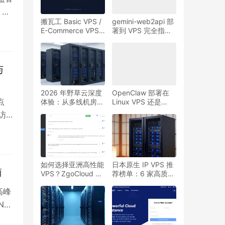
、
搬瓦工 Basic VPS /
gemini-web2api 部
，月
E-Commerce VPS /
署到 VPS 完全指
价策
Ultra VPS 全系列套
南：OpenAI 兼容
餐对比解析（含促销
API 反代工具配置、
港
套餐）
安全与风险提示
商需
与
2026 年野草云深度
OpenClaw 部署在
点
体验：从多线机房、
Linux VPS 还是
性能到长期可用性，
Mac mini？稳定性、
访
怎么选才不踩坑
权限和长期运行对比
，
量配
解
如何选择亚洲高性能
日本原生 IP VPS 推
仍
南
VPS？ZgoCloud 与
荐榜单：6 家高质量
约
同价位产品实测对比
日本 VPS 商家深度
高峰
及长期使用建议
评测
N2
走