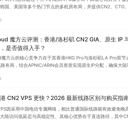
韩国、美国等多个热门节点的多机房布局，并提供CN2、CTG
DDI、软银等针对国内优化的网络线路。全线采用KVM虚拟化架构
日
元起，配合长期有效的8折优惠码使年付最低可达80元，续费同
业常见的价格陷阱。服务支持支付宝支付和自助管理控制台，香
至30-60ms，不同线路可针对性匹配电信、联通、移动等运营
loud 魔方云评测：香港/洛杉矶 CN2 GIA、原生 IP 
求稳定连接与性价比的国内用户。
，是否值得入手？
oud魔方云的核心竞争力在于其香港HKG Pro与洛杉矶LA Pro双节
A线路布局，结合APNIC/ARIN会员资质实现原生IP分配，确保大陆
高稳定性。香港节点适合对延迟敏感的应用，如建站和远程办公
日
迟可低至10-30ms；洛杉矶节点则提供2Gbps以上带宽及大流
PI服务、CDN源站等高吞吐需求场景。原生IP段有效提升流媒体
并降低IP被封禁风险。其专注线路优化的策略使晚高峰跨境连接
港 CN2 VPS 更快？2026 最新线路区别与购买指
但香港方案限制持续高带宽占用，且售后以工单为主，响应时间
 VPS因采用中国电信专属网络，相比普通国际线路能有效避免晚
不适合需即时支持的生产环境。
大陆访问低延迟与高稳定性。其核心优势在于直连路径，其中C
程回程全程专用线路，延迟可稳定在30-50ms，而CN2 GT仅回程