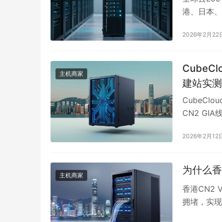
港、日本、
CMI、K
2026年2月22
付套餐24
略避免了行
节点延迟低
CubeC
主机商家
求，适合追
建站实测
CubeCl
CN2 GI
问低延迟与
2026年2月12
实测物理延
额，适合A
锁成功率，
为什么香
主机商家
保持稳定，
香港CN2
24小时，
拥堵，实现
GIA为去