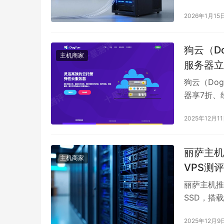
CN2，成
2026年1月15
对速度敏感
时，三网优
专线支持。
狗云（D
主机商家
证，避免被
服务器立
必要不建议
狗云（Do
tmhHos
器享7折、
对性能要求
可使用专属
2025年12月1
券。活动期
SSD+RA
国等节点。
丽萨主机（
主机商家
价格低至1
VPS测
效售后，是
丽萨主机推出
SSD，搭
媒体访问。
2025年12月9
常，国内延