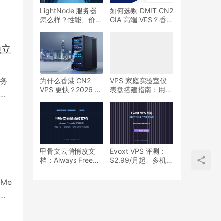
户、
LightNode 服务器
如何选购 DMIT CN2
。同
怎么样？性能、价
GIA 高端 VPS？香
格、优缺点全解析！
港/洛杉矶/东京套餐
I
对比教程
独立
非
服务
为什么香港 CN2
VPS 家庭实验室仪
适合
VPS 更快？2026 最
表盘搭建指南：用
户
新线路区别与购买指
Labby 实时监控
额
南
Docker 容器状态
、美
景，
甲骨文云悄悄改文
Evoxt VPS 评测：
与高
档：Always Free
$2.99/月起、多机房
ARM 实例配额从「4
+ NVMe，2026 年
核24G」变成「2核
入门级市场的黑马？
Me
12G」
流
现正