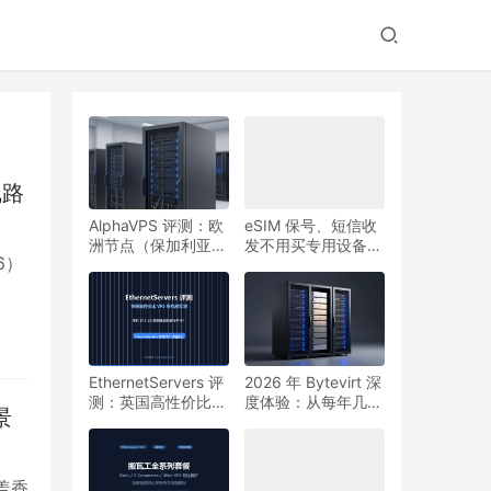
线路
AlphaVPS 评测：欧
eSIM 保号、短信收
洲节点（保加利亚
发不用买专用设备：
6）
等）性价比与建站落
大疆 4G 模块改
地，是否值得入手？
EC25 + Mac UTM
部署 VoHive 实操指
南
EthernetServers 评
2026 年 Bytevirt 深
测：英国高性价比
度体验：从每年几美
景
VPS、多机房与建站
元的 NAT，到可升
实测，是否值得入
级的常规 VPS，谁
手？
适合上车？
盖香