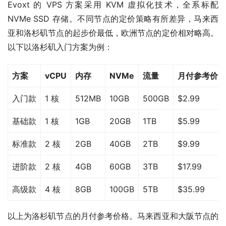
Evoxt 的 VPS 方案采用 KVM 虚拟化技术，全系标配 
NVMe SSD 存储。不同节点的定价策略有所差异，马来西
亚和洛杉矶节点的起步价最低，欧洲节点的定价相对略高。
以下以洛杉矶入门方案为例：
方案
vCPU
内存
NVMe
流量
月付参考价
入门款
1 核
512MB
10GB
500GB
$2.99
基础款
1 核
1GB
20GB
1TB
$5.99
标准款
2 核
2GB
40GB
2TB
$9.99
进阶款
2 核
4GB
60GB
3TB
$17.99
高级款
4 核
8GB
100GB
5TB
$35.99
以上为洛杉矶节点的月付参考价格。马来西亚和大阪节点的