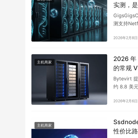
实测，是
GigsGi
测支持Ne
地域化部署需
2026年2月8日
1GB内存
中小网站优
求线路质量
2026 
主机商家
入，避免预
的常规 
Bytevir
约 8.8
验性需求。
2026年2月6日
升级路径，
控环境；但
或需独占 
Ssdno
主机商家
验，独立 I
性价比路
DogYun