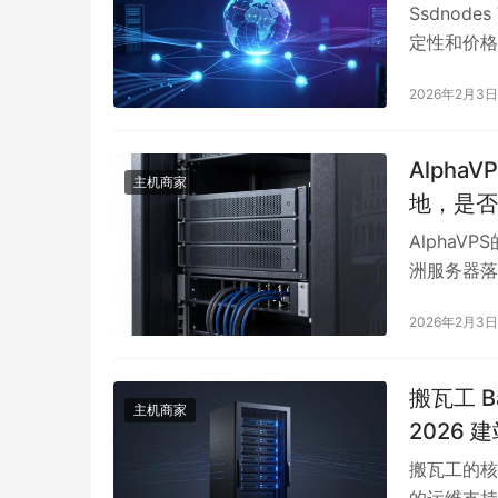
Ssdnod
境。
定性和价格
端线路方案
2026年2月3日
于Word
题。该服务
风险、定期
Alph
主机商家
地，是否
Alpha
洲服务器落
KVM虚拟
2026年2月3日
测，适合建
价比显著；
应以欧洲本
搬瓦工 B
主机商家
源占用决定
2026
搬瓦工的核
的运维支持