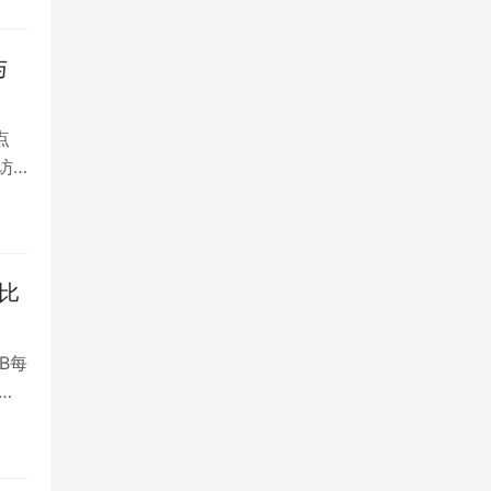
渐
算
与
路
点
访
，
量配
解
仍
价比
约
B每
国
适合
储架