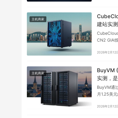
术门槛的共
进式建站。
CubeC
主机商家
控制与灵活
建站实测
径的用户，S
CubeCl
CN2 GI
问低延迟与
2026年2月12
实测物理延
额，适合A
锁成功率，
BuyVM
主机商家
保持稳定，
实测，是
24小时，
BuyVM
月1.25
用户延迟最
2026年2月12
对存储容量
构，支持支