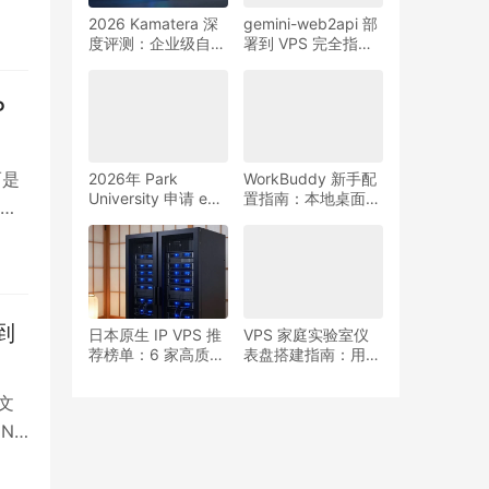
2026 Kamatera 深
gemini-web2api 部
度评测：企业级自定
署到 VPS 完全指
义云服务的终极选择
南：OpenAI 兼容
API 反代工具配置、
安全与风险提示
P
而是
2026年 Park
WorkBuddy 新手配
University 申请 edu
置指南：本地桌面
均
邮箱教程：在线注册
AI 助手、模型 API
于
全流程与注意事项
和沙箱权限怎么设置
美
到
日本原生 IP VPS 推
VPS 家庭实验室仪
荐榜单：6 家高质量
表盘搭建指南：用
日本 VPS 商家深度
Labby 实时监控
评测
Docker 容器状态
文
N2
低技