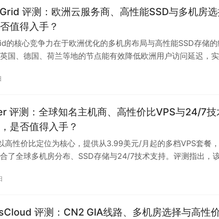
要搭建私有云盘、媒体库或备份服务的预算敏感型用户。
iveGrid 评测：欧洲云服务商、高性能SSD与多机房
否值得入手？
veGrid的核心竞争力在于欧洲优化的多机房布局与高性能SSD存储的
英国、德国、荷兰等地的节点能有效降低欧洲用户访问延迟，实
定，满足建站、数据库等应用需求。套餐从1核1GB内存起步，月
日
元起，支持灵活升配与Windows系统部署，价格在同配置竞品中具
务提供原生IP保障流媒体解锁能力，并配备24/7工单与在线技
人博客、中小型企业及跨境业务部署。但需注意其部分机房缺乏
nger 评测：全球知名主机商、高性价比VPS与24/7技
IA等优质线路，国内访问延迟较高，不适合对华网络质量有强依赖
，是否值得入手？
档位设定，高流量应用需谨慎选配。建议通过月付试用验证本地
ger以高性价比定位为核心，提供从3.99美元/月起的多档VPS套餐
定长期投入。
合了全球多机房分布、SSD存储与24/7技术支持。评测指出，
追求成本控制与易用性的用户，其一键部署功能能显著降低建站
日
其部分机房缺乏针对国内用户的CN2等优化线路，国内访问延
短板，建议用户根据实际业务需求选择合适机房并通过月付方案
igsCloud 评测：CN2 GIA线路、多机房选择与高性