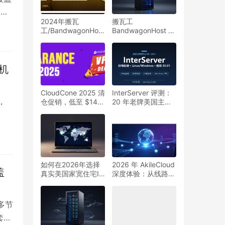
民
2024年搬瓦
搬瓦工
时数
工/BandwagonHost
BandwagonHost 评
所有方案整理汇总
测：CN2 GIA 线路
到底强在哪？2026
得入
建站与跨境实测思路
全解
多机
CloudCone 2025 清
InterServer 评测：
，
仓促销，低至 $14/
20 年老牌美国主
年
机，价格锁定 +
Windows VPS + 首
月 $0.01，性价比实
测（2026）
如何在2026年选择
2026 年 AkileCloud
盖
真实美国家宽住宅IP
深度体验：从线路策
VPS？验证方法与跨
略、节点选择到落地
境解锁教程
部署的完整建议
多节
套餐