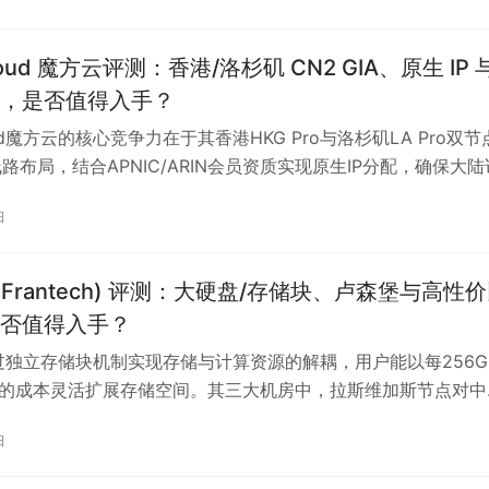
享主机起步，随流量增长无缝升级至自主可控的云服务器，实现
套餐年付后单价可低至每月几十元，配合月付试用选项，兼顾预
loud 魔方云评测：香港/洛杉矶 CN2 GIA、原生 IP 
性。对于寻求一站式建站方案、重视国内访问体验且需平滑扩容
，是否值得入手？
ugarHosts 是兼具实用性与性价比的选择。
oud魔方云的核心竞争力在于其香港HKG Pro与洛杉矶LA Pro双节
A线路布局，结合APNIC/ARIN会员资质实现原生IP分配，确保大陆
高稳定性。香港节点适合对延迟敏感的应用，如建站和远程办公
日
迟可低至10-30ms；洛杉矶节点则提供2Gbps以上带宽及大流
PI服务、CDN源站等高吞吐需求场景。原生IP段有效提升流媒体
并降低IP被封禁风险。其专注线路优化的策略使晚高峰跨境连接
 (Frantech) 评测：大硬盘/存储块、卢森堡与高性
但香港方案限制持续高带宽占用，且售后以工单为主，响应时间
否值得入手？
不适合需即时支持的生产环境。
通过独立存储块机制实现存储与计算资源的解耦，用户能以每256G
美元的成本灵活扩展存储空间。其三大机房中，拉斯维加斯节点对中
低（150-200ms），但全系均未采用CN2 GIA等优化线路，更
日
敏感而非延迟苛刻的场景。该服务采用KVM虚拟化与NVMe存
付宝及加密货币支付，但热门套餐常需抢购且不提供现金退款政