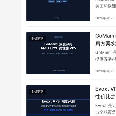
美国和欧洲共
币），支持
2026年6月29
据，从套餐
HostE
手。本文所
GoMam
主机商家
房方案实
GoMami
提供香港/
2026年6月26
Evox
主机商家
性价比之选
Evoxt
点全球覆盖