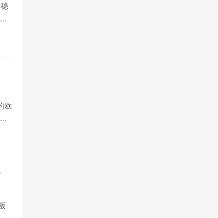
、稳
高
适用
问
散
的欧
过
可预
其性
时
资
？
板
线