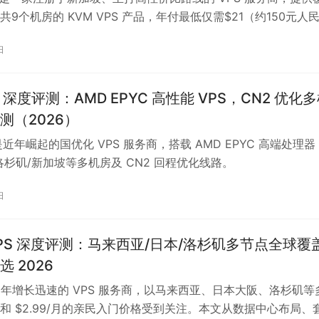
9个机房的 KVM VPS 产品，年付最低仅需$21（约150元人
支付宝、PayPal、加密货币等多种支付方式。本文基于官网实
日
架构、虚拟化技术、机房分布、支付便利性、适用场景等维度对
ons 进行全面深度测评，帮助你判断这家”低价不低质”的商家是否值
有价格数据采集于2026年6月，具体以官网实时信息为准。
i 深度评测：AMD EPYC 高性能 VPS，CN2 优化
测（2026）
 是近年崛起的国优化 VPS 服务商，搭载 AMD EPYC 高端处理器
洛杉矶/新加坡等多机房及 CN2 回程优化线路。
日
t VPS 深度评测：马来西亚/日本/洛杉矶多节点全球覆
 2026
 是近年增长迅速的 VPS 服务商，以马来西亚、日本大阪、洛杉矶等
和 $2.99/月的亲民入门价格受到关注。本文从数据中心布局、