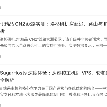
质量、适用场景等维度进行全面深度评测。
日
art 精品 CN2 线路实测：洛杉矶机房延迟、路由与 I
析
rt 洛杉矶机房”精品 CN2″线路实测显示，该升级并非营销话术，
先级与跨运营商兼容性上的实质性提升。实测数据显示：三网平
72–180ms区间，沿海城市可低至140–150ms；丢包率全程低
日
，晚高峰时段无抖动；去程路由以上海电信为例，直连CN2骨干进入
绕道。硬件配置方面，测试机型采用Broadwell架构2.
年 SugarHosts 深度体验：从虚拟主机到 VPS、套餐
全解析
Hosts 糖果主机的核心竞争力在于国产运营与多线优化的结合——中
宝支付和本地化客服显著降低建站门槛，香港和洛杉矶节点的 C
内访问延迟稳定在 30-50ms，适合对响应速度有要求的
日
ress 站点和小型电商。其产品线覆盖虚拟主机到 VPS，支持用户从