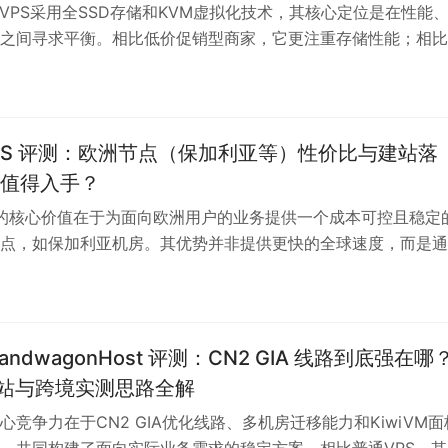
es VPS采用全SSD存储和KVM虚拟化技术，其核心定位是在性能
之间寻求平衡。相比低价促销型商家，它更注重存储性能；相比
，它更具性价比优势。实测显示SSD能显著提升随机IO性能，
Press建站、数据库操作等场景，但无法解决网络延迟或CPU瓶颈
覆盖多地区节点，适合中小型用户长期使用，但用户仍需遵循分
备份等基础运维原则。
aVPS 评测：欧洲节点（保加利亚等）性价比与建站落
值得入手？
VPS的核心价值在于为面向欧洲用户的业务提供一个成本可控且稳定
点，如保加利亚机房。其优势并非提供更快的全球速度，而是通
化和SSD存储，确保面向欧洲本地访问的延迟、抖动与可用性更
站、电商后台或API服务。商家定位清晰：主要用户在欧洲时，
但国内直连访问延迟高，不适合以中国用户为主体的业务。选购
地访问体验为基准，建议用月付入门套餐试跑验证，再根据实际
andwagonHost 评测：CN2 GIA 线路到底强在哪
是否升级。
 建站与跨境实测思路全解
心竞争力在于CN2 GIA优化线路、多机房迁移能力和KiwiVM面
，共同构建了面向实际业务需求的稳定方案。相比普通VPS，其