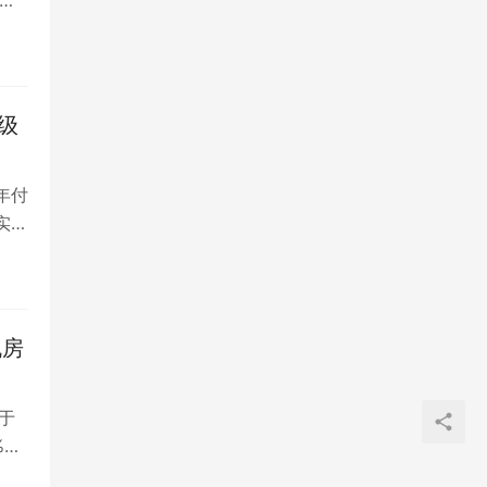
境
房迁
费
务
升级
年付
于实验
存在
产
站，
机房
IP
 定
署于
学
%，