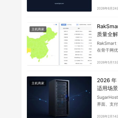
方案、网络
2026年6月24
RakSm
主机商家
质量全解
RakSma
在骨干网优
延迟稳定在1
2026年5月13
0.10%
国，全程无
2026 
主机商家
适用场景
Sugar
界面、支付
线路保障国
2026年2月14
WordP