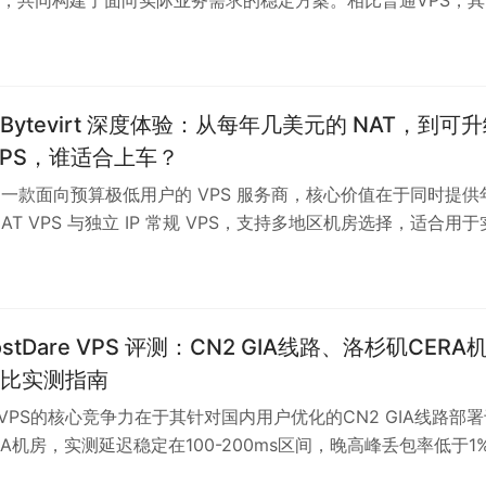
单纯提升网速，而是显著降低晚高峰的抖动与丢包，使建站、跨
互场景保持可用性。KiwiVM面板提供一键重装、流量统计和机
幅减少运维风险。该服务更适合对稳定性敏感、愿为长期省心付
价格偏高且以年付为主。选购时应通过晚高峰实测路由延迟与业
年 Bytevirt 深度体验：从每年几美元的 NAT，到可
优先选择支持迁移的套餐以保留调整空间。
VPS，谁适合上车？
rt 是一款面向预算极低用户的 VPS 服务商，核心价值在于同时提供
AT VPS 与独立 IP 常规 VPS，支持多地区机房选择，适合用
代理、测试部署等非核心业务。其优势在于低价入门门槛与可玩
 虚拟化和多节点布局便于分布式部署与学习实践，但 NAT 模式
服务兼容性差、晚高峰线路波动等问题，不适合承载高可用或生
理使用策略是将 NAT 作为练手入口，独立 IP 套餐用于轻量建
HostDare VPS 评测：CN2 GIA线路、洛杉矶CERA
规划端口、实现自动化部署与异地备份。相比 RackNerd 的独立 
比实测指南
Yun 的 CN2 GIA 优化线路和 DMIT 的高端稳定性，Bytevirt
re VPS的核心竞争力在于其针对国内用户优化的CN2 GIA线路部
可折腾的补充节点”，适合愿意动手、以低成本掌握运维流程的初
RA机房，实测延迟稳定在100-200ms区间，晚高峰丢包率低于1
，而非追求稳定服务的主力生产环境。
通国际线路，可有效降低API超时率并提升网页加载速度