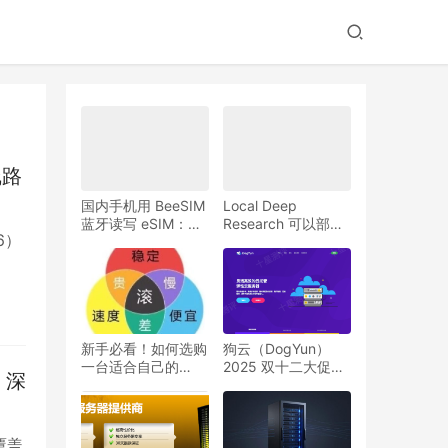
线路
国内手机用 BeeSIM
Local Deep
蓝牙读写 eSIM：开
Research 可以部署
6）
通 Saily 美国 +1 实
到 VPS 吗？本地 AI
体号码月租 0.99 美
深度研究助手的服务
元教程
器配置建议
新手必看！如何选购
狗云（DogYun）
一台适合自己的
2025 双十二大促：
 深
VPS 服务器？
云服务器低至 7 折，
独立服务器立减 100
元，天天抽奖赢优
惠！
覆盖