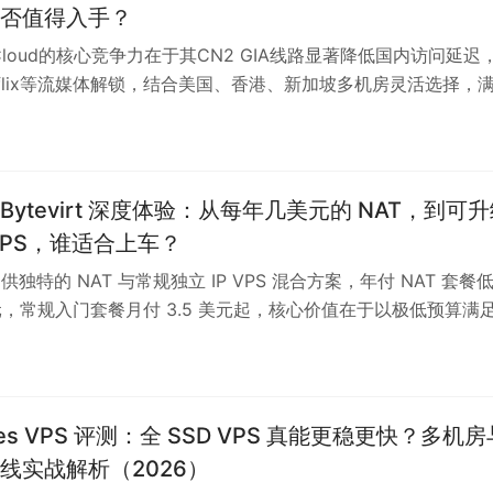
否值得入手？
gsCloud的核心竞争力在于其CN2 GIA线路显著降低国内访问延迟
tflix等流媒体解锁，结合美国、香港、新加坡多机房灵活选择，
求。高性价比策略下，Starter套餐$9.99/月起提供SSD存储
，IO性能稳定，适合个人博客及轻量应用；Business及以上套餐
化，但需注意部分机房无CN2 GIA覆盖及流量限制。该服务适
与流媒体兼容性的用户，建议月付试水验证本地延迟后再长期投
年 Bytevirt 深度体验：从每年几美元的 NAT，到可
算超支风险。
VPS，谁适合上车？
t 提供独特的 NAT 与常规独立 IP VPS 混合方案，年付 NAT 套餐
 美元，常规入门套餐月付 3.5 美元起，核心价值在于以极低预算满
其优势在于多地区机房可选、KVM 虚拟化支持及 NAT 到独立 IP
适合预算有限的新手练手、开发者扩展测试节点或搭建轻量代理
 NAT 共享出口导致端口受限且线路稳定性波动，不适合高价值
80/443 端口的场景。用户应严格区分用途：NAT 仅用于非核心
des VPS 评测：全 SSD VPS 真能更稳更快？多机房
P 承载基础服务，并务必提前规划备份与迁移。对比 RackNerd 
线实战解析（2026）
 等商家，Bytevirt 定位为可玩性优先的补充节点，而非主力生产