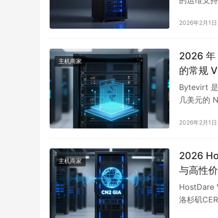
路优势并非
2026年2月1日
业务等高交
移功能，大
的用户，但
2026 
主机商家
接口性能，
的常规 
Bytevi
几美元的 N
环境、轻量
2026年2月1日
性，KVM
端口共享、
级应用。合
2026 
主机商家
且必须提前
与高性价
性价比、Dog
HostDa
位更偏向“
洛杉矶CE
者或开发者
显著优于普