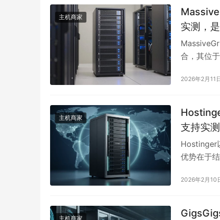
策，适合需
Mass
主机商家
实测，是
Massi
合，其位于
IO性能稳
2026年2月11
4.99美
显优势。服
持，适合个
Hosti
主机商家
CN2 G
支持实测
景。流量按
Hostin
通性后再决
优势在于结
务尤其适合
2026年2月10
槛。然而，
能成为主要
行测试。
GigsG
主机商家